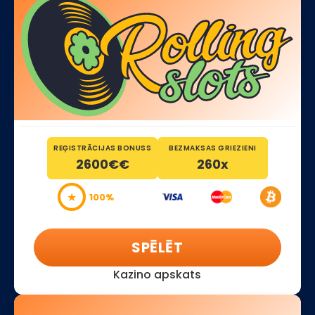
REĢISTRĀCIJAS BONUSS
BEZMAKSAS GRIEZIENI
2600€€
260x
★
100%
SPĒLĒT
Kazino apskats