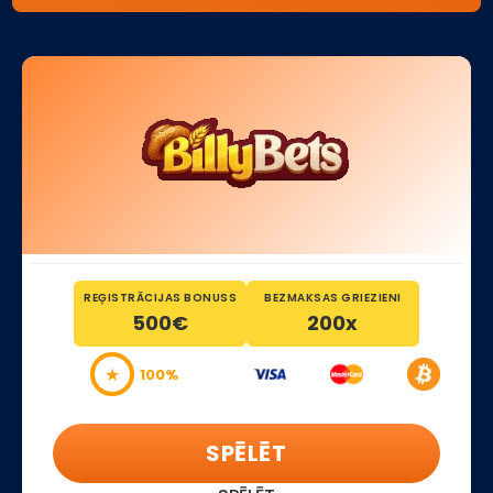
REĢISTRĀCIJAS BONUSS
BEZMAKSAS GRIEZIENI
500€
200x
★
100%
SPĒLĒT