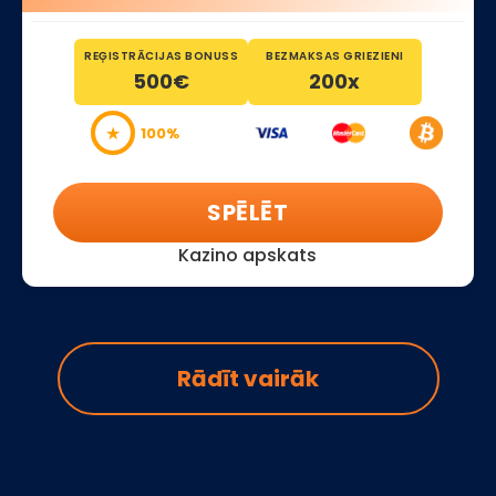
REĢISTRĀCIJAS BONUSS
BEZMAKSAS GRIEZIENI
500€
200x
★
100%
SPĒLĒT
Kazino apskats
Rādīt vairāk