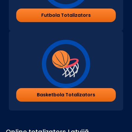
Futbola Totalizators
Basketbola Totalizators
Online totalizators Latvijā ​