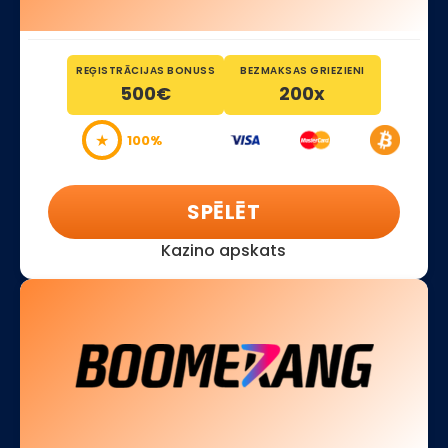
REĢISTRĀCIJAS BONUSS
BEZMAKSAS GRIEZIENI
500€
200x
★
100%
SPĒLĒT
Kazino apskats