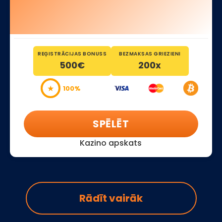
REĢISTRĀCIJAS BONUSS
BEZMAKSAS GRIEZIENI
500€
200x
★
100%
SPĒLĒT
Kazino apskats
Rādīt vairāk