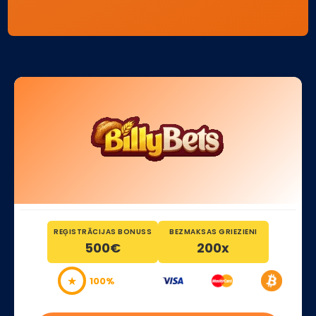
REĢISTRĀCIJAS BONUSS
BEZMAKSAS GRIEZIENI
500€
200x
★
100%