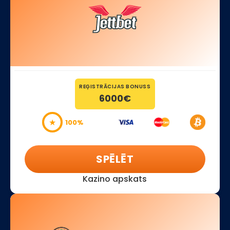
REĢISTRĀCIJAS BONUSS
6000€
★
100%
SPĒLĒT
Kazino apskats