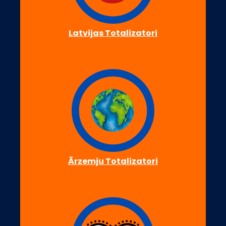
Latvijas Totalizatori
Ārzemju Totalizatori