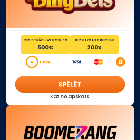
REĢISTRĀCIJAS BONUSS
BEZMAKSAS GRIEZIENI
500€
200x
★
100%
SPĒLĒT
Kazino apskats