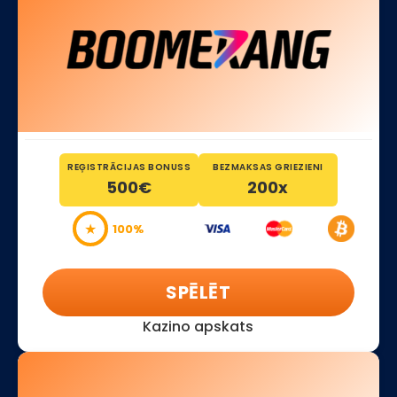
REĢISTRĀCIJAS BONUSS
BEZMAKSAS GRIEZIENI
500€
200x
★
100%
SPĒLĒT
Kazino apskats