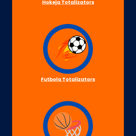
Hokeja Totalizators
Futbola Totalizators