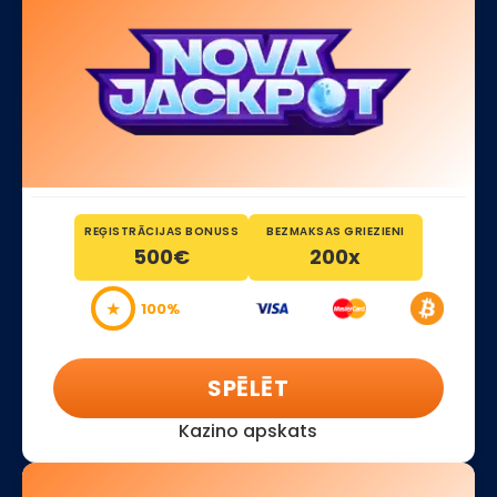
REĢISTRĀCIJAS BONUSS
BEZMAKSAS GRIEZIENI
500€
200x
★
100%
SPĒLĒT
Kazino apskats