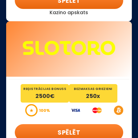
SPĒLĒT
Kazino apskats
REĢISTRĀCIJAS BONUSS
BEZMAKSAS GRIEZIENI
2500€
250x
★
100%
SPĒLĒT