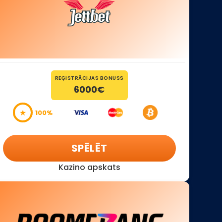
REĢISTRĀCIJAS BONUSS
6000€
★
100%
SPĒLĒT
Kazino apskats