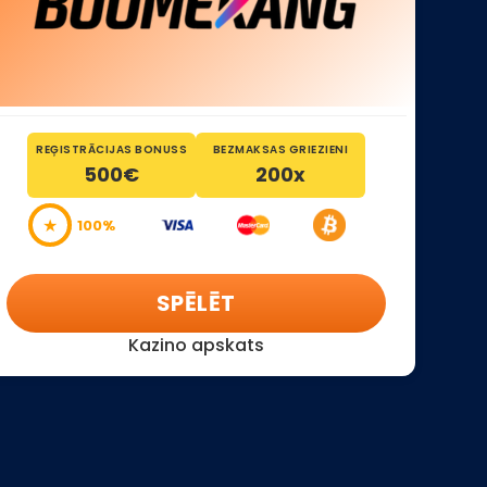
REĢISTRĀCIJAS BONUSS
BEZMAKSAS GRIEZIENI
500€
200x
★
100%
SPĒLĒT
Kazino apskats