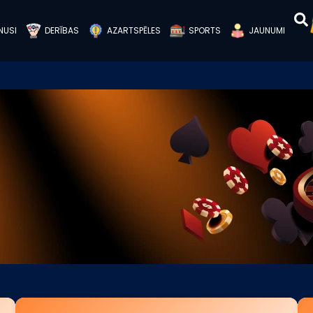
NUSI
DERĪBAS
AZARTSPĒLES
SPORTS
JAUNUMI