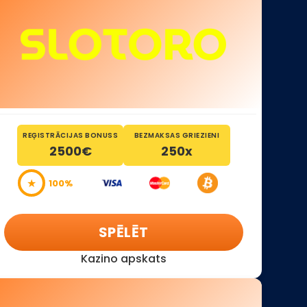
REĢISTRĀCIJAS BONUSS
BEZMAKSAS GRIEZIENI
2500€
250x
★
100%
SPĒLĒT
Kazino apskats