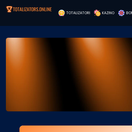
TOTALIZATORI
KAZINO
BO