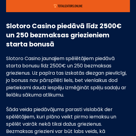
Slotoro Casino piedāvā līdz 2500€
un 250 bezmaksas griezieniem
starta bonusā
Slotoro Casino jaunajiem spēlētājiem piedāvā
starta bonusu līdz 2500€ un 250 bezmaksas
griezienus. Uz papīra tas izskatās diezgan pievilcīgi,
jo bonuss nav pārspīlēti liels, bet vienlaikus dod
pietiekami daudz iespēju izmēģināt spēļu sadaļu ar
lielāku sākuma atlikumu.
Šāda veida piedāvājums parasti vislabāk der
spēlētājiem, kuri plāno veikt pirmo iemaksu un
spēlēt vairāk nekā tikai dažus griezienus.
Bezmaksas griezieni var būt labs veids, kā