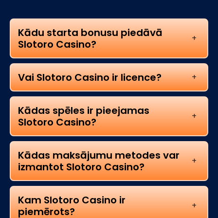
Kādu starta bonusu piedāvā
+
Slotoro Casino?
Slotoro Casino jaunajiem spēlētājiem piedāvā
Vai Slotoro Casino ir licence?
+
starta bonusu līdz 500€ un 100 bezmaksas
griezienus.
Jā, Slotoro Casino izmanto Kirasao licenci,
Kādas spēles ir pieejamas
tāpēc pirms spēlēšanas ir vērts rūpīgi izlasīt
+
Slotoro Casino?
noteikumus un izmaksu nosacījumus.
Slotoro Casino piedāvā slotus, galda spēles un
Kādas maksājumu metodes var
tiešraides kazino spēles ar īstiem dīleriem.
+
izmantot Slotoro Casino?
Spēlētāji var izmantot tādas ierastas
Kam Slotoro Casino ir
maksājumu metodes kā bankas kartes, bankas
+
piemērots?
pārskaitījumus, e-makus un citus alternatīvus