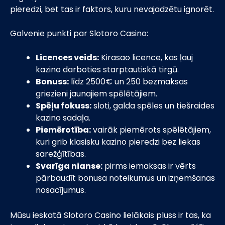
pieredzi, bet tas ir faktors, kuru nevajadzētu ignorēt.
Galvenie punkti par Slotoro Casino:
Licences veids:
Kirasao licence, kas ļauj
kazino darboties starptautiskā tirgū.
Bonuss:
līdz 2500€ un 250 bezmaksas
griezieni jaunajiem spēlētājiem.
Spēļu fokuss:
sloti, galda spēles un tiešraides
kazino sadaļa.
Piemērotība:
vairāk piemērots spēlētājiem,
kuri grib klasisku kazino pieredzi bez liekas
sarežģītības.
Svarīga nianse:
pirms iemaksas ir vērts
pārbaudīt bonusa noteikumus un izņemšanas
nosacījumus.
Mūsu ieskatā Slotoro Casino lielākais pluss ir tas, ka