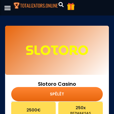
Slotoro Casino
SPĒLĒT
250x
2500€
BEZMAKSAS