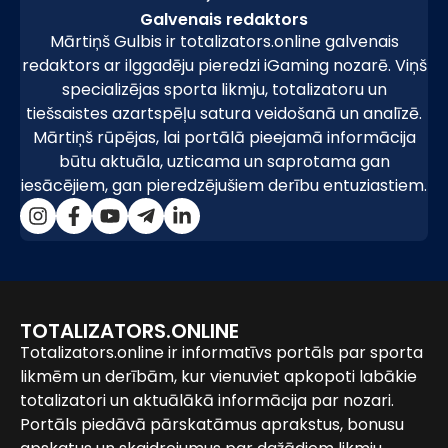
Galvenais redaktors
Mārtiņš Gulbis ir totalizators.online galvenais
redaktors ar ilggadēju pieredzi iGaming nozarē. Viņš
specializējas sporta likmju, totalizatoru un
tiešsaistes azartspēļu satura veidošanā un analīzē.
Mārtiņš rūpējas, lai portālā pieejamā informācija
būtu aktuāla, uzticama un saprotama gan
iesācējiem, gan pieredzējušiem derību entuziastiem.
TOTALIZATORS.ONLINE
Totalizators.online ir informatīvs portāls par sporta
likmēm un derībām, kur vienuviet apkopoti labākie
totalizatori un aktuālākā informācija par nozari.
Portāls piedāvā pārskatāmus aprakstus, bonusu