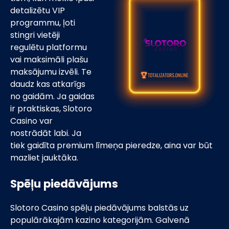
detalizētu VIP
programmu, ļoti
stingri vietēji
regulētu platformu
vai maksimāli plašu
maksājumu izvēli. Te
daudz kas atkarīgs
no gaidām. Ja gaidas
ir praktiskas, Slotoro
Casino var
nostrādāt labi. Ja
tiek gaidīta premium līmeņa pieredze, aina var būt
mazliet jauktāka.
Spēļu piedāvājums
Slotoro Casino spēļu piedāvājums balstās uz
populārākajām kazino kategorijām. Galvenā