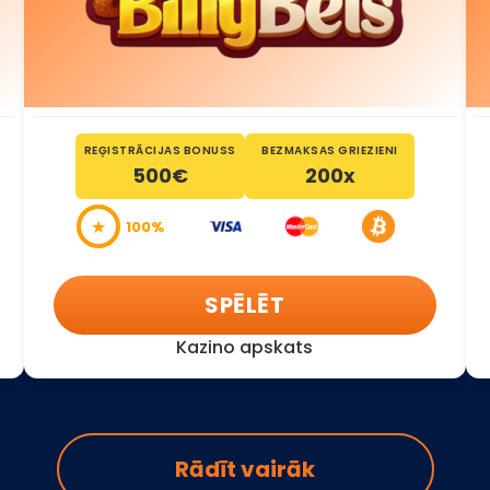
REĢISTRĀCIJAS BONUSS
BEZMAKSAS GRIEZIENI
500€
200x
★
100%
SPĒLĒT
Kazino apskats
Rādīt vairāk