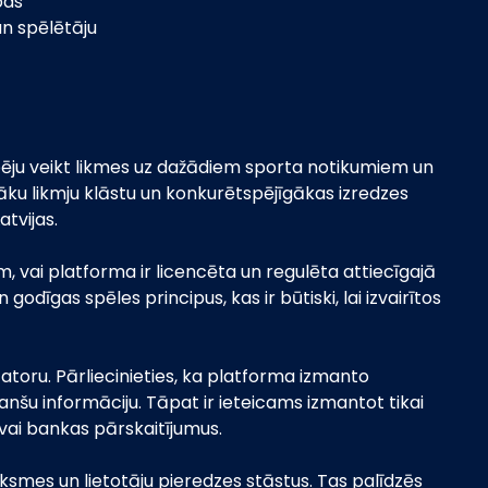
bas
un spēlētāju
espēju veikt likmes uz dažādiem sporta notikumiem un
āku likmju klāstu un konkurētspējīgākas izredzes
atvijas.
m, vai platforma ir licencēta un regulēta attiecīgajā
godīgas spēles principus, kas ir būtiski, lai izvairītos
zatoru. Pārliecinieties, ka platforma izmanto
anšu informāciju. Tāpat ir ieteicams izmantot tikai
ai bankas pārskaitījumus.
uksmes un lietotāju pieredzes stāstus. Tas palīdzēs