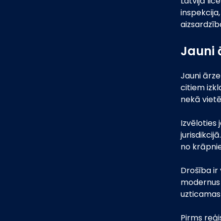
Latvijā li
inspekcija
aizsardzīb
Jauni 
Jauni ārze
citiem izk
nekā vietēj
Izvēloties
jurisdikcij
no krāpni
Drošība ir
modernus š
uzticamas
Pirms reģi