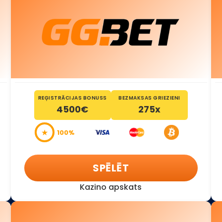
REĢISTRĀCIJAS BONUSS
BEZMAKSAS GRIEZIENI
4500€
275x
★
100%
SPĒLĒT
Kazino apskats