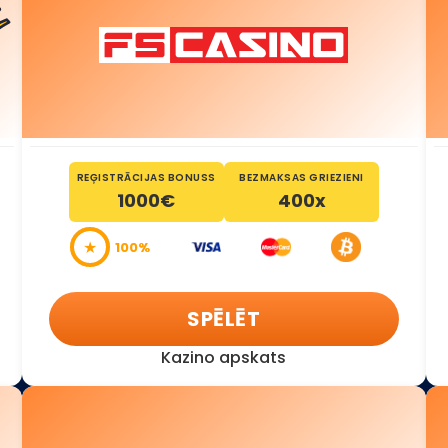
REĢISTRĀCIJAS BONUSS
BEZMAKSAS GRIEZIENI
1000€
400x
★
100%
SPĒLĒT
Kazino apskats