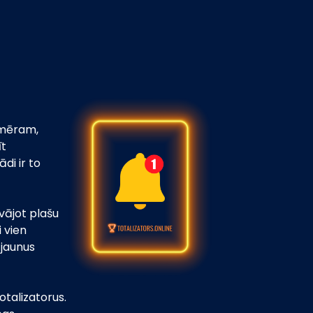
iemēram,
īt
di ir to
āvājot plašu
i vien
 jaunus
totalizatorus.