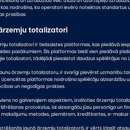
cencēšanu un uzraudzību veic Izložu un azartspēļu uzraudzī
, kas nodrošina, ka operatori ievēro noteiktos standartus 
as prasības.
ārzemju totalizatori
mju totalizatori ir tiešsaistes platformas, kas piedāvā i
laides pasākumiem. Šīs platformas bieži vien piedāvā plaš
ie totalizatori, tādējādi piesaistot daudzus spēlētājus no L
 jaunu ārzemju totalizatoru, ir svarīgi pievērst uzmanību ta
ā. Licencētas platformas nodrošina spēlētāju aizsardzību un 
ecības un negodīgas prakses.
 viens no galvenajiem aspektiem, izvēloties ārzemju totali
ifrēšanas protokolus, lai aizsargātu jūsu personīgo un fin
 maksājumu metodes, piemēram, kredītkartes, e-makus v
strēšanās jaunā ārzemju totalizatorā, ir vērts izlasīt atsa