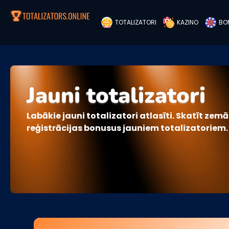
TOTALIZATORI
KAZINO
BO
Jauni totalizatori
Labākie jauni totalizatori atlasīti. Skatīt ze
reģistrācijas bonusus jauniem totalizatoriem.