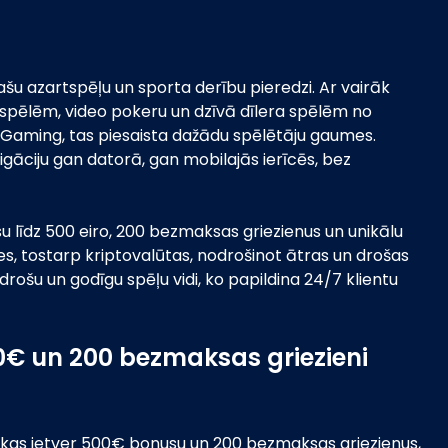
lašu azartspēļu un sporta derību pieredzi. Ar vairāk
spēlēm, video pokeru un dzīvā dīlera spēlēm no
Gaming, tas piesaista dažādu spēlētāju gaumes.
igāciju gan datorā, gan mobilajās ierīcēs, bez
 līdz 500 eiro, 200 bezmaksas griezienus un unikālu
, tostarp kriptovalūtas, nodrošinot ātras un drošas
rošu un godīgu spēļu vidi, ko papildina 24/7 klientu
0€ un 200 bezmaksas griezieni
 kas ietver 500€ bonusu un 200 bezmaksas griezienus,