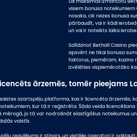
Lai maksimāli izmantotu Beth
visiem bonusa noteikumiem u
nosaka, cik reizes bonusa su
pārbaudīt, vai ir kādi ierob
un vai ir noteikts laika ier
Salīdzinot Bethall Casino pi
apsvērt ne tikai bonusa summ
faktorus, piemēram, kazino re
izvēlēties vispiemērotāko ka
licencēts ārzemēs, tomēr pieejams La
ešsaistes azartspēļu platforma, kas ir licencēta ārzemēs, 
oteikumiem, kur tā ir reģistrēta. Šāda veida licencēšana 
ā mērogā, jo tā var nodrošināt elastīgākus noteikumus un
ažās valstīs.
spēļu regulējums ir stingrs, un vietējie operatori ir pakļaut