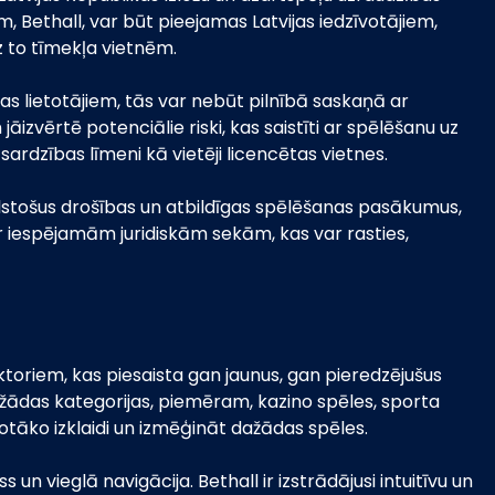
 Bethall, var būt pieejamas Latvijas iedzīvotājiem,
z to tīmekļa vietnēm.
jas lietotājiem, tās var nebūt pilnībā saskaņā ar
izvērtē potenciālie riski, kas saistīti ar spēlēšanu uz
rdzības līmeni kā vietēji licencētas vietnes.
lstošus drošības un atbildīgas spēlēšanas pasākumus,
ar iespējamām juridiskām sekām, kas var rasties,
ktoriem, kas piesaista gan jaunus, gan pieredzējušus
ažādas kategorijas, piemēram, kazino spēles, sporta
otāko izklaidi un izmēģināt dažādas spēles.
 un vieglā navigācija. Bethall ir izstrādājusi intuitīvu un