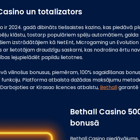
Casino un totalizators
o ir 2024. gadā dibināts tiešsaistes kazino, kas piedāvā p
ēļu klāstu, tostarp populāriem spēļu automātiem, galda 
iem izstrādātājiem kā NetEnt, Microgaming un Evolution 
s ar lietotājam draudzīgu saskarni, kas nodrošina ērtu nav
as lejupielādēt papildu lietotnes.
āvā vilinošus bonusus, piemēram, 100% sagaidīšanas bonusu
 funkciju. Platforma atbalsta dažādas maksājumu metodes
 Darbojoties ar Kirasao licences atbalstu,
Bethall
garantē d
Bethall Casino 50
bonusā
Bethall Casino piedāvājums,