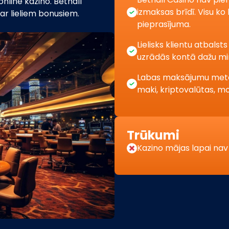
nline kazino. Bethall
izmaksas brīdī. Visu k
ar lieliem bonusiem.
pieprasījuma.
Lielisks klientu atbals
uzrādās kontā dažu min
Labas maksājumu metode
maki, kriptovalūtas, mo
Trūkumi
Kazino mājas lapai nav 