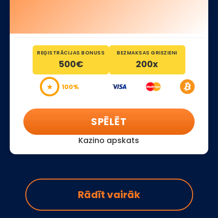
REĢISTRĀCIJAS BONUSS
BEZMAKSAS GRIEZIENI
500€
200x
★
100%
SPĒLĒT
Kazino apskats
Rādīt vairāk