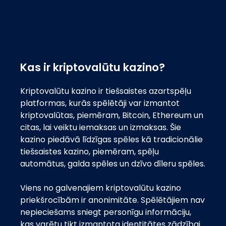
Kas ir kriptovalūtu kazino?
Kriptovalūtu kazino ir tiešsaistes azartspēļu
platformas, kurās spēlētāji var izmantot
kriptovalūtas, piemēram, Bitcoin, Ethereum un
citas, lai veiktu iemaksas un izmaksas. Šie
kazino piedāvā līdzīgas spēles kā tradicionālie
tiešsaistes kazino, piemēram, spēļu
automātus, galda spēles un dzīvo dīleru spēles.
Viens no galvenajiem kriptovalūtu kazino
priekšrocībām ir anonimitāte. Spēlētājiem nav
nepieciešams sniegt personīgu informāciju,
kas varētu tikt izmantota identitātes zādzībai