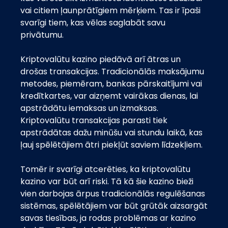
vai citiem ļaunprātīgiem mērķiem. Tas ir īpaši
svarīgi tiem, kas vēlas saglabāt savu
privātumu.
Kriptovalūtu kazino piedāvā arī ātras un
drošas transakcijas. Tradicionālās maksājumu
metodes, piemēram, bankas pārskaitījumi vai
kredītkartes, var aizņemt vairākas dienas, lai
apstrādātu iemaksas un izmaksas.
Kriptovalūtu transakcijas parasti tiek
apstrādātas dažu minūšu vai stundu laikā, kas
ļauj spēlētājiem ātri piekļūt saviem līdzekļiem.
Tomēr ir svarīgi atcerēties, ka kriptovalūtu
kazino var būt arī riski. Tā kā šie kazino bieži
vien darbojas ārpus tradicionālās regulēšanas
sistēmas, spēlētājiem var būt grūtāk aizsargāt
savas tiesības, ja rodas problēmas ar kazino