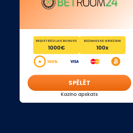
REĢISTRĀCIJAS BONUSS
BEZMAKSAS GRIEZIENI
1000€
100x
★
100%
SPĒLĒT
Kazino apskats