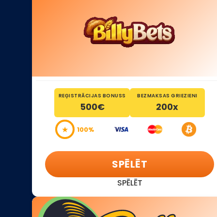
REĢISTRĀCIJAS BONUSS
BEZMAKSAS GRIEZIENI
500€
200x
★
100%
SPĒLĒT
SPĒLĒT