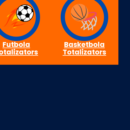
Futbola
Basketbola
otalizators
Totalizators